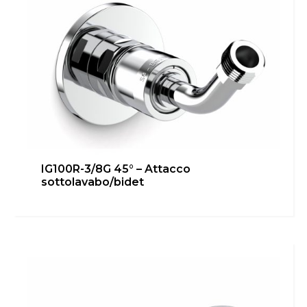
IG100R-3/8G 45° – Attacco
sottolavabo/bidet
IG100R-3/8G – Attacco bidet
Bagno
,
Cucina
,
inGENIUS
,
Locale Tecnico
,
Riscaldamento
Scopri di più