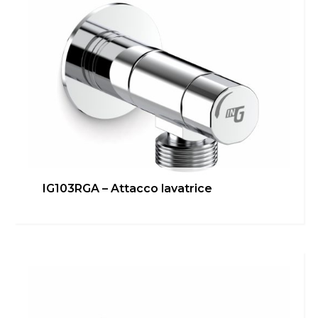
IG103RGA – Attacco lavatrice
IG103RDA – Rubinetto ad angolo
Bagno
,
Cucina
,
inGENIUS
Scopri di più