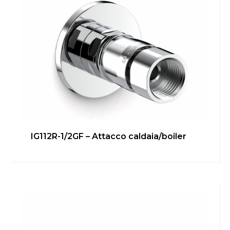
IG112R-1/2GF – Attacco caldaia/boiler
IG110RF-3/8G 90° – Attacco
rapido
Bagno
,
Cucina
,
inGENIUS
,
Locale Tecnico
Scopri di più