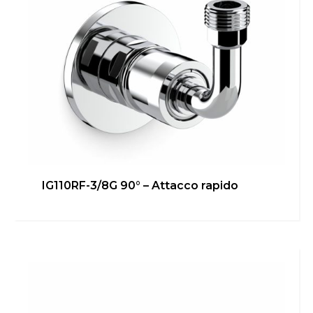
IG110RF-3/8G 90° – Attacco rapido
IG110RF-3/8G 45° – Attacco
sottolavabo/bidet
Bagno
,
Cucina
,
inGENIUS
,
Locale Tecnico
Scopri di più