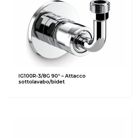
IG100R-3/8G 90° – Attacco
sottolavabo/bidet
IG100R-3/8G 45° – Attacco
sottolavabo/bidet
Bagno
,
Cucina
,
inGENIUS
,
Locale Tecnico
Scopri di più