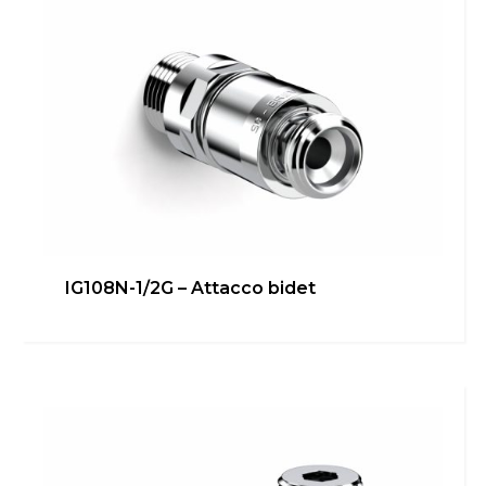
Italiano
English
Français
IG108N-1/2G – Attacco bidet
IG106RALS – Attacco rapido
Bagno
,
Cucina
,
inGENIUS
Scopri di più