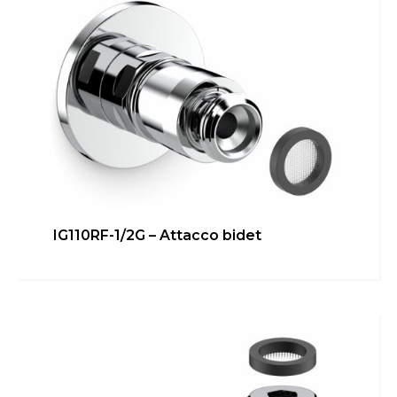
IG110RF-1/2G – Attacco bidet
IG108N-3/8G 90° – Attacco
rapido
Bagno
,
Cucina
,
inGENIUS
,
Locale Tecnico
Scopri di più