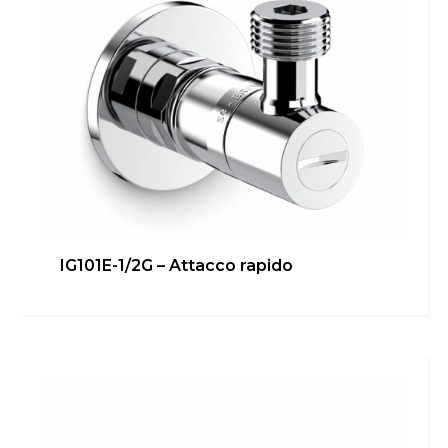
IG101E-1/2G – Attacco rapido
IG101E – Attacco rapido
Bagno
,
Cucina
,
inGENIUS
,
Locale Tecnico
Scopri di più