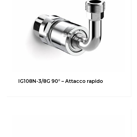
IG108N-3/8G 90° – Attacco rapido
IG108N-3/8G 45° – Attacco
rapido
Bagno
,
Cucina
,
inGENIUS
,
Locale Tecnico
Scopri di più