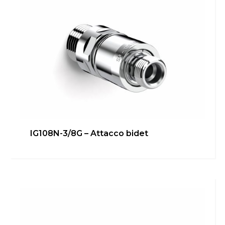
IG108N-3/8G – Attacco bidet
IG108N-3/4G – Attacco diretto
Bagno
,
Cucina
,
inGENIUS
,
Locale Tecnico
Scopri di più