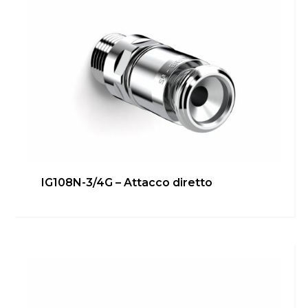
IG108N-3/4G – Attacco diretto
IG108N-1/2G 90° – Attacco rapido
Bagno
,
Cucina
,
inGENIUS
,
Locale Tecnico
Scopri di più