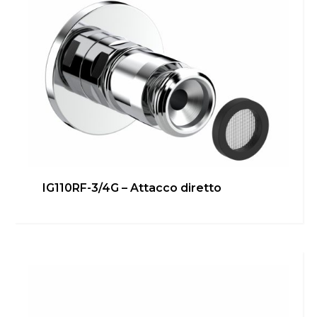
IG110RF-3/4G – Attacco diretto
IG110RF-1/2G 90° – Attacco
rapido
Bagno
,
Cucina
,
inGENIUS
,
Locale Tecnico
Scopri di più