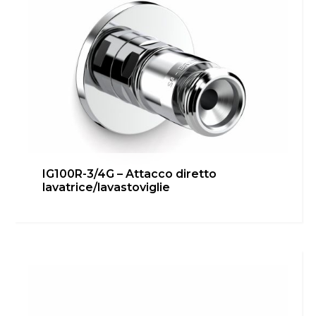
IG100R-3/4G – Attacco diretto
lavatrice/lavastoviglie
IG100R-1/2G 90° – Attacco rapido
Bagno
,
Cucina
,
inGENIUS
,
Locale Tecnico
Scopri di più