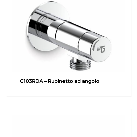
IG103RDA – Rubinetto ad angolo
IG103RALS – Attacco
sottolavello/lavastoviglie
Bagno
,
Cucina
,
inGENIUS
Scopri di più