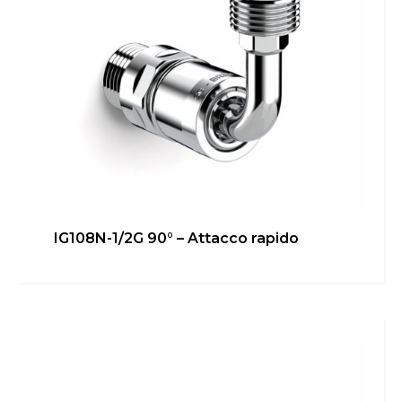
IG108N-1/2G 90° – Attacco rapido
IG108N-1/2G – Attacco bidet
Bagno
,
inGENIUS
Scopri di più