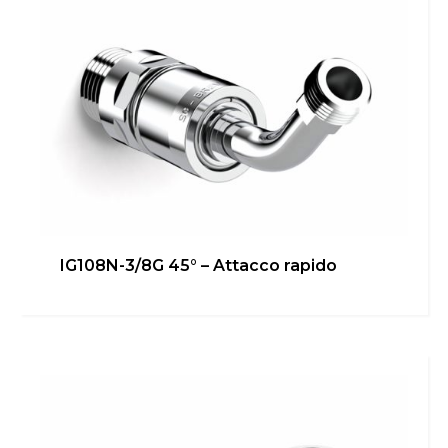
IG108N-3/8G 45° – Attacco rapido
IG108N-3/8G – Attacco bidet
Bagno
,
Cucina
,
inGENIUS
,
Locale Tecnico
,
Riscaldamento
Scopri di più