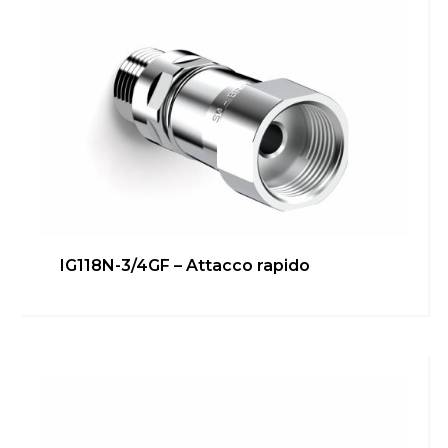
IG118N-3/4GF – Attacco rapido
IG118N-1/2GF – Attacco caldaia
Bagno
,
Cucina
,
inGENIUS
,
Locale Tecnico
Scopri di più