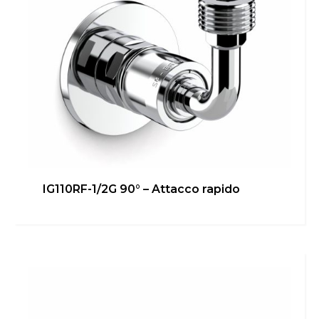
IG110RF-1/2G 90° – Attacco rapido
IG110RF-1/2G – Attacco bidet
Bagno
,
inGENIUS
Scopri di più