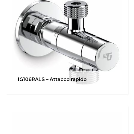
IG106RALS – Attacco rapido
IG103RGA – Attacco lavatrice
Bagno
,
Cucina
,
inGENIUS
Scopri di più
Switch The Language