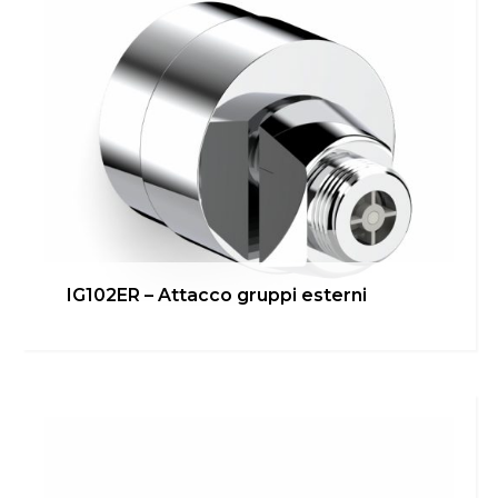
IG102ER – Attacco gruppi esterni
IG101R – Attacco
sottolavabo/bidet
Bagno
,
Cucina
,
inGENIUS
,
Locale Tecnico
Scopri di più