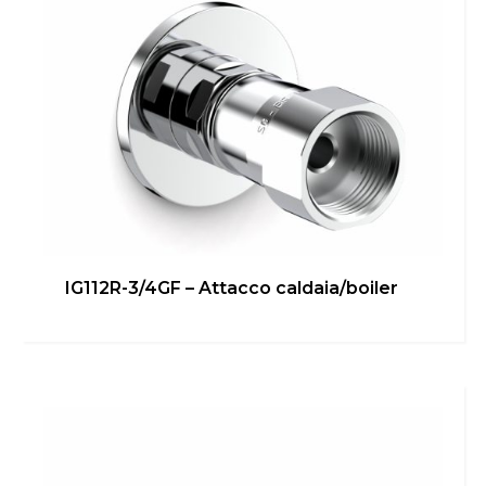
IG112R-3/4GF – Attacco caldaia/boiler
IG112R-1/2GF – Attacco
caldaia/boiler
Bagno
,
Cucina
,
inGENIUS
,
Locale Tecnico
Scopri di più