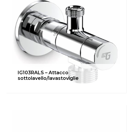
IG103RALS – Attacco
sottolavello/lavastoviglie
IG102ER – Attacco gruppi esterni
Bagno
,
Cucina
,
inGENIUS
,
Locale Tecnico
Scopri di più