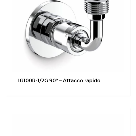
IG100R-1/2G 90° – Attacco rapido
IG100R-1/2G – Attacco bidet
Bagno
,
inGENIUS
Scopri di più