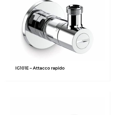
IG101E – Attacco rapido
IG100R-3/8G 90° – Attacco
sottolavabo/bidet
Bagno
,
Cucina
,
inGENIUS
,
Locale Tecnico
Scopri di più