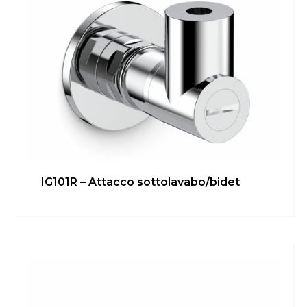
IG101R – Attacco sottolavabo/bidet
IG101E-1/2G – Attacco rapido
Bagno
,
Cucina
,
inGENIUS
,
Locale Tecnico
Scopri di più