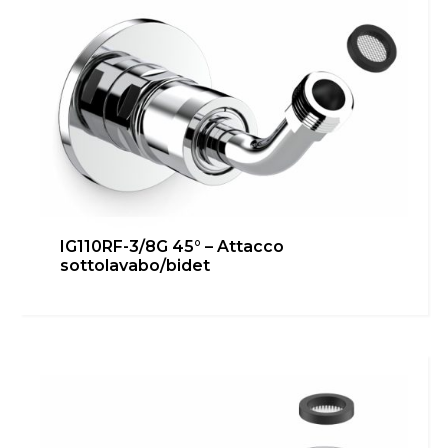
IG110RF-3/8G 45° – Attacco
sottolavabo/bidet
IG110RF-3/8G – Attacco bidet
Bagno
,
Cucina
,
inGENIUS
,
Locale Tecnico
,
Riscaldamento
Scopri di più