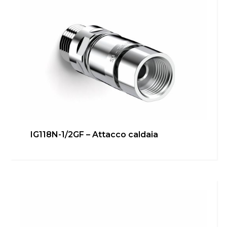
IG118N-1/2GF – Attacco caldaia
IG112R-3/4GF – Attacco
caldaia/boiler
Bagno
,
Cucina
,
inGENIUS
Scopri di più