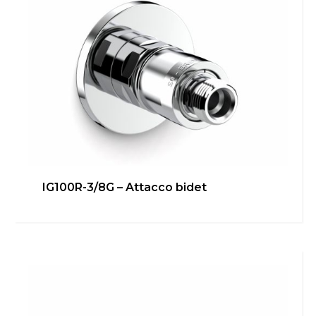
IG100R-3/8G – Attacco bidet
IG100R-3/4G – Attacco diretto
lavatrice/lavastoviglie
Bagno
,
Cucina
,
inGENIUS
,
Locale Tecnico
Scopri di più