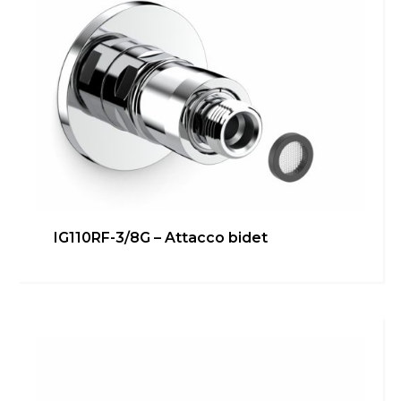
IG110RF-3/8G – Attacco bidet
IG110RF-3/4G – Attacco diretto
Bagno
,
Cucina
,
inGENIUS
,
Locale Tecnico
Scopri di più