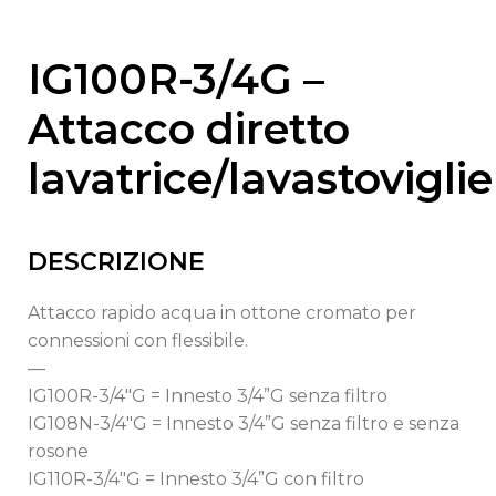
IG100R-3/4G –
Attacco diretto
lavatrice/lavastoviglie
DESCRIZIONE
Attacco rapido acqua in ottone cromato per
connessioni con flessibile.
—
IG100R-3/4″G = Innesto 3/4”G senza filtro
IG108N-3/4″G = Innesto 3/4”G senza filtro e senza
rosone
IG110R-3/4″G = Innesto 3/4”G con filtro