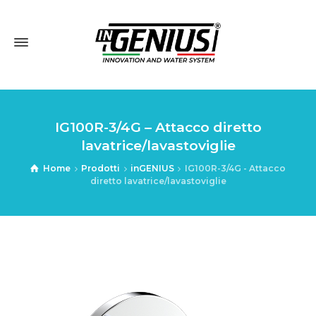
IG100R-3/4G – Attacco diretto
lavatrice/lavastoviglie
Home
Prodotti
inGENIUS
IG100R-3/4G - Attacco
diretto lavatrice/lavastoviglie