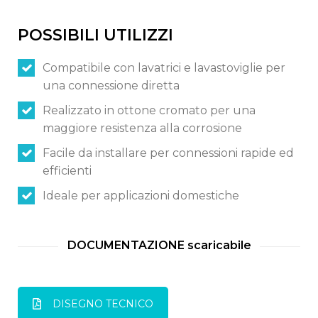
POSSIBILI UTILIZZI
Compatibile con lavatrici e lavastoviglie per
Switch The Language
una connessione diretta
Realizzato in ottone cromato per una
maggiore resistenza alla corrosione
Italiano
English
Facile da installare per connessioni rapide ed
efficienti
Français
Ideale per applicazioni domestiche
DOCUMENTAZIONE scaricabile
DISEGNO TECNICO