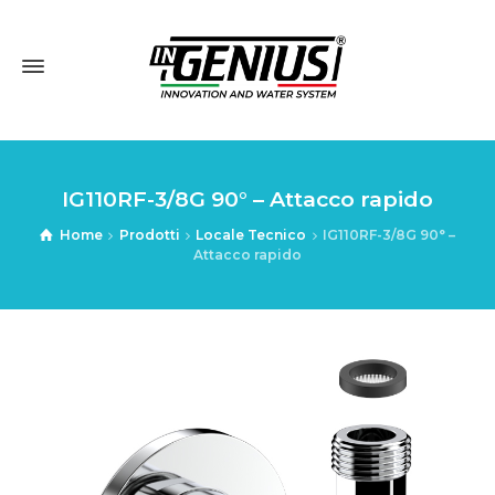
IG110RF-3/8G 90° – Attacco rapido
Home
Prodotti
Locale Tecnico
IG110RF-3/8G 90° –
Attacco rapido