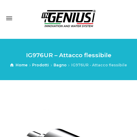
IG976UR – Attacco flessibile
Home
Prodotti
Bagno
IG976UR - Attacco flessibile