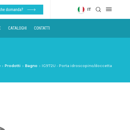
IT
lche domanda?
E
CATALOGHI
CONTATTI
e
Prodotti
Bagno
IG972U - Porta idroscopino/doccetta