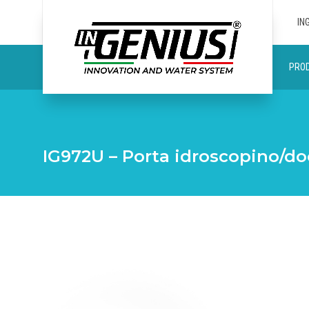
IN
PROD
IG972U – Porta idroscopino/do