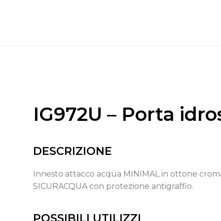
IG972U – Porta idr
DESCRIZIONE
Innesto attacco acqua MINIMAL in ottone cromat
SICURACQUA con protezione antigraffio.
POSSIBILI UTILIZZI