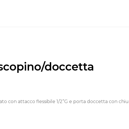
oscopino/doccetta
Switch The Language
o con attacco flessibile 1/2”G e porta doccetta con chi
Italiano
English
Français