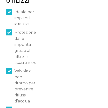
UTILIZZI
Ideale per
impianti
idraulici
Protezione
dalle
impurità
grazie al
filtro in
acciaio inox
Valvola di
non
ritorno per
prevenire
riflussi
d’acqua