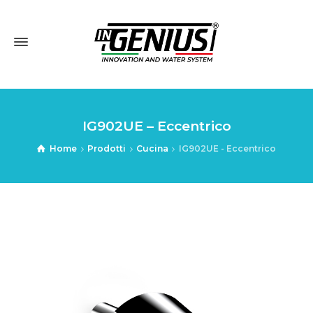
IG902UE – Eccentrico
Home
Prodotti
Cucina
IG902UE - Eccentrico