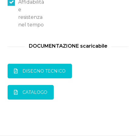
Affidabilità
e
resistenza
nel tempo
DOCUMENTAZIONE scaricabile
DISEGNO TECNICO
CATALOGO