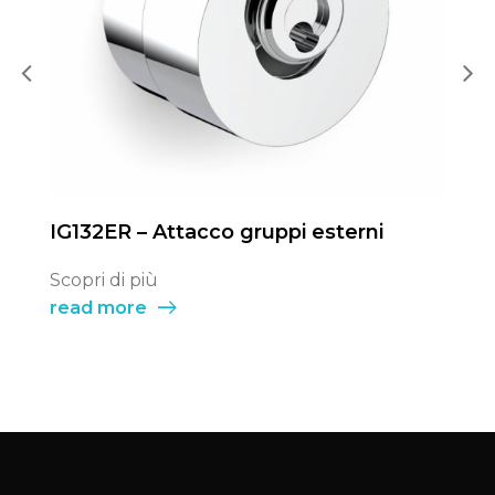
IG132ER – Attacco gruppi esterni
IG
Scopri di più
Sco
read more
re