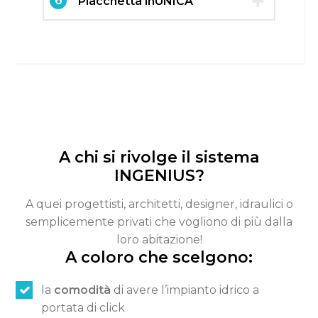
6
Placchetta inUNICA
Switch The Language
Italiano
English
Français
A chi si rivolge il sistema
INGENIUS?
A quei progettisti, architetti, designer, idraulici o
semplicemente privati che vogliono di più dalla
loro abitazione!
A coloro che scelgono:
la
comodità
di avere l’impianto idrico a
portata di click