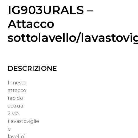
IG903URALS –
Attacco
sottolavello/lavastovig
DESCRIZIONE
Innesto
attacco
rapido
acqua
2 vie
(lavastoviglie
e
lavello)