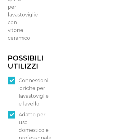
per
lavastoviglie
Switch The Language
con
vitone
ceramico
Italiano
English
POSSIBILI
UTILIZZI
Français
Connessioni
idriche per
lavastoviglie
e lavello
Adatto per
uso
domestico e
professionale