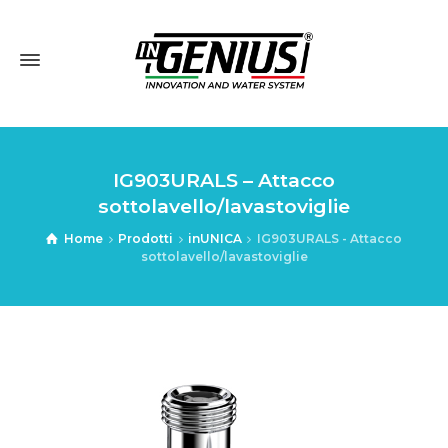
IG903URALS – Attacco
sottolavello/lavastoviglie
Home
Prodotti
inUNICA
IG903URALS - Attacco
sottolavello/lavastoviglie