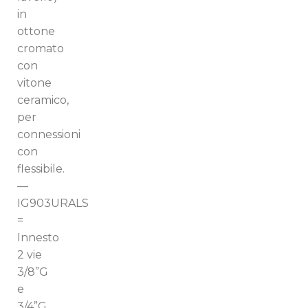
in
ottone
cromato
con
vitone
ceramico,
per
connessioni
con
flessibile.
—
IG903URALS
=
Innesto
2 vie
3/8”G
e
3/4”G