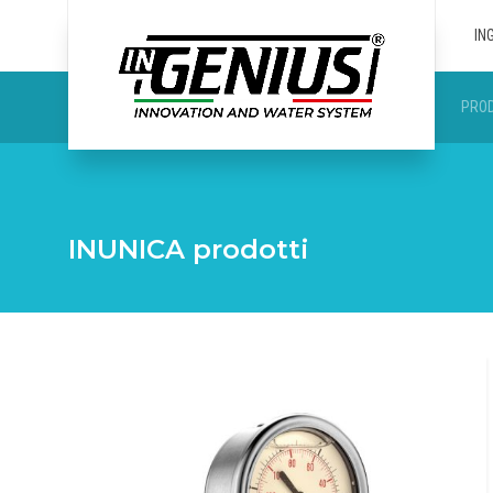
IN
PROD
INUNICA prodotti