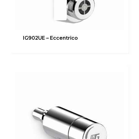
IG902UE – Eccentrico
IG901UE – Attacco rapido
Bagno
,
Cucina
,
inUNICA
,
Locale Tecnico
Scopri di più
Switch The Language