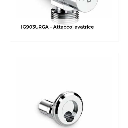
Italiano
English
Français
IG903URGA – Attacco lavatrice
IG902UE – Eccentrico
Bagno
,
Cucina
,
inUNICA
,
Locale Tecnico
Scopri di più