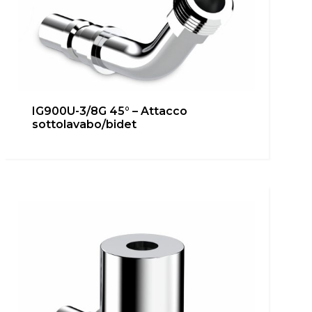
IG900U-3/8G 45° – Attacco
IG900U-1/2G 90° – Attacco
sottolavabo/bidet
rapido
Bagno
,
Cucina
,
inUNICA
,
Locale Tecnico
Scopri di più