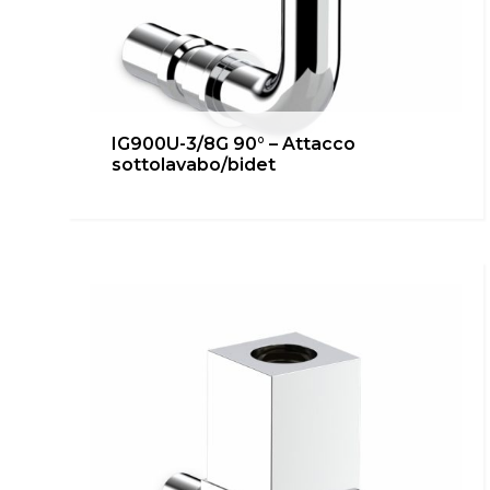
IG900U-3/4G – Attacco diretto
IG900U-3/8G 90° – Attacco
lavatrice/lavastoviglie
sottolavabo/bidet
Bagno
,
Cucina
,
inUNICA
,
Locale Tecnico
,
Riscaldamento
Scopri di più