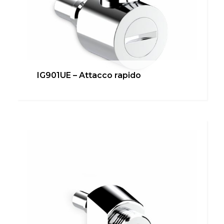
IG901UE – Attacco rapido
IG900U-3/8G – Attacco bidet
Bagno
,
Cucina
,
inUNICA
,
Locale Tecnico
Scopri di più