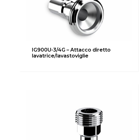
IG900U-3/4G – Attacco diretto
lavatrice/lavastoviglie
IG502 – Manometro
inGENIUS
,
inUNICA
,
Locale Tecnico
Scopri di più