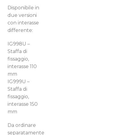
Disponibile in
due versioni
con interasse
differente:
IG998U –
Staffa di
fissaggio,
interasse 110
Switch The Language
mm
IG999U –
Staffa di
Italiano
English
fissaggio,
interasse 150
mm
Français
Da ordinare
separatamente