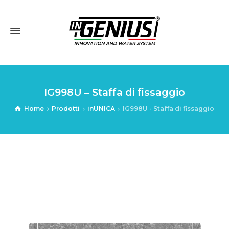
IG998U – Staffa di fissaggio
Home
Prodotti
inUNICA
IG998U - Staffa di fissaggio