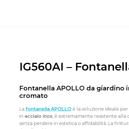
IG560AI – Fontane
Fontanella APOLLO da giardino i
cromato
La
fontanella APOLLO
è la soluzione ideale per p
in
acciaio inox
, è estremamente resistente alla 
senza perdere in estetica o affidabilità. La fini