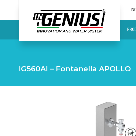
IN
PROD
IG560AI – Fontanella APOLLO