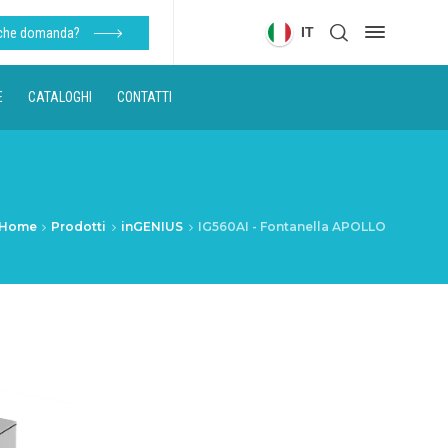
IT
lche domanda?
E
CATALOGHI
CONTATTI
Home
Prodotti
inGENIUS
IG560AI - Fontanella APOLLO