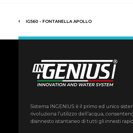
IG560 - FONTANELLA APOLLO
Sistema INGENIUS è il primo ed unico sist
rivoluziona l’utilizzo dell’acqua, consentend
disinnesto istantaneo di tutti gli innesti rapid