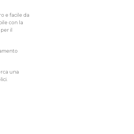
o e facile da
bile con la
per il
egamento
cerca una
ici.