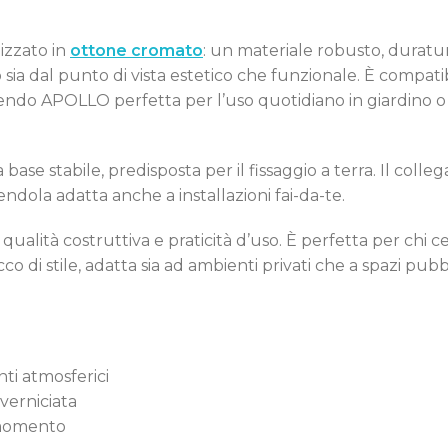
lizzato in
ottone cromato
: un materiale robusto, duratur
Switch The Language
o sia dal punto di vista estetico che funzionale. È compati
endo APOLLO perfetta per l’uso quotidiano in giardino o 
Italiano
English
Français
a base stabile, predisposta per il fissaggio a terra. Il coll
ndola adatta anche a installazioni fai-da-te.
ualità costruttiva e praticità d’uso. È perfetta per chi 
 di stile, adatta sia ad ambienti privati che a spazi pubbl
nti atmosferici
verniciata
 momento