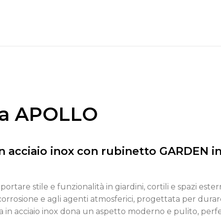
lla APOLLO
n acciaio inox con rubinetto GARDEN i
ortare stile e funzionalità in giardini, cortili e spazi ester
corrosione e agli agenti atmosferici, progettata per dur
tura in acciaio inox dona un aspetto moderno e pulito, perf