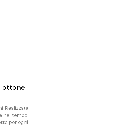
n ottone
ni. Realizzata
are nel tempo
etto per ogni