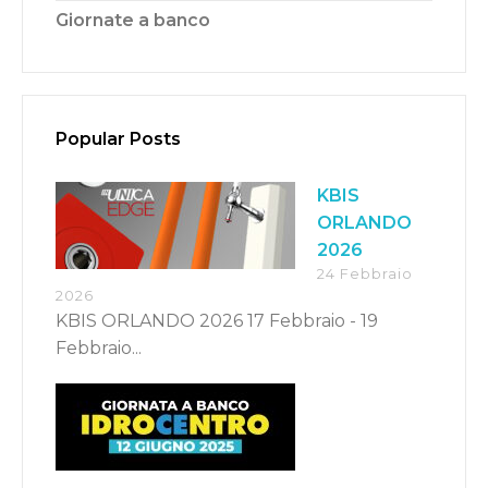
Giornate a banco
Popular Posts
Switch The Language
KBIS
ORLANDO
2026
Italiano
English
24 Febbraio
2026
KBIS ORLANDO 2026 17 Febbraio - 19
Français
Febbraio...