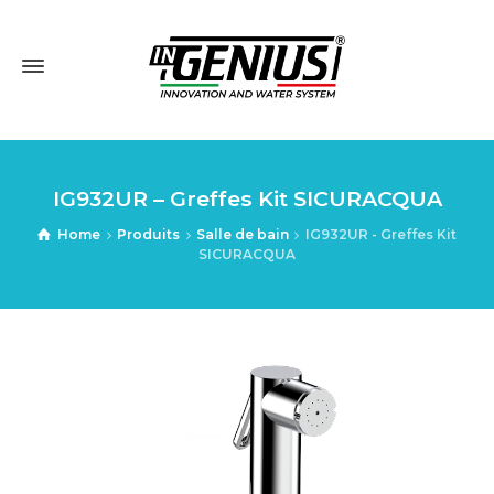
IG932UR – Greffes Kit SICURACQUA
Home
Produits
Salle de bain
IG932UR - Greffes Kit
SICURACQUA