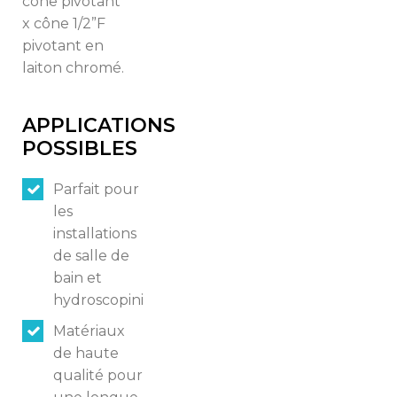
Switch The Language
cône pivotant
x cône 1/2”F
pivotant en
laiton chromé.
Italiano
English
APPLICATIONS
Français
POSSIBLES
Parfait pour
les
installations
de salle de
bain et
hydroscopini
Matériaux
de haute
qualité pour