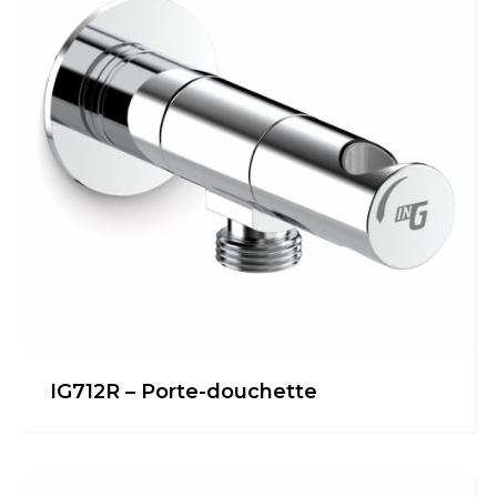
IG712R – Porte-douchette