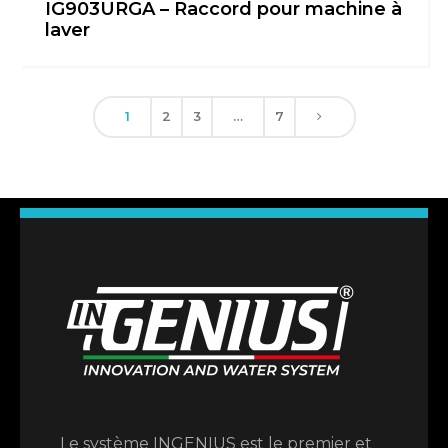
IG903URGA – Raccord pour machine à
laver
1
2
3
…
7
Le système INGENIUS est le premier et