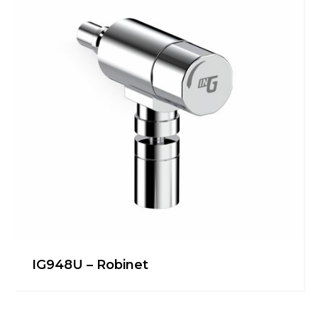
IG948U – Robinet