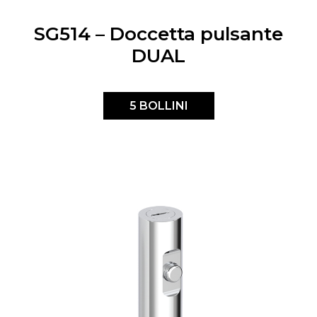
Italiano
English
SG514 – Doccetta pulsante
DUAL
Français
5 BOLLINI