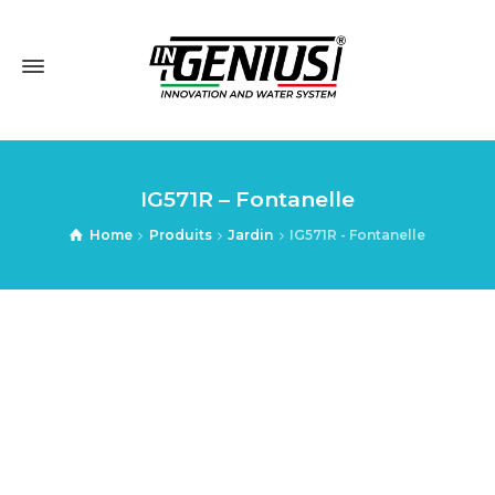
IG571R – Fontanelle
Home
Produits
Jardin
IG571R - Fontanelle