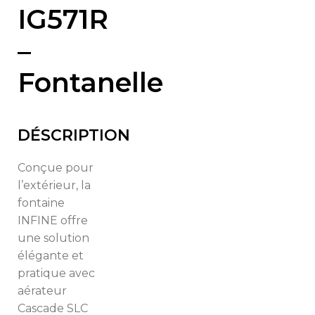
IG571R
–
Fontanelle
DÉSCRIPTION
Conçue pour
l’extérieur, la
fontaine
INFINE offre
une solution
élégante et
pratique avec
aérateur
Cascade SLC