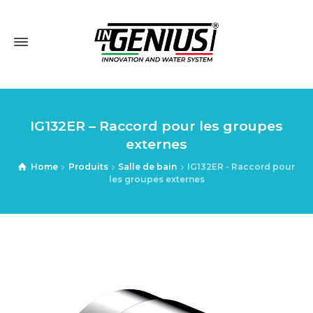
IG132ER – Raccord pour les groupes
externes
Home
Produits
Salle de bain
IG132ER - Raccord pour
les groupes externes