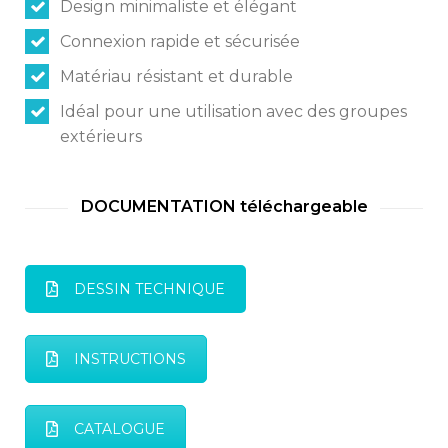
Design minimaliste et élégant
Connexion rapide et sécurisée
Switch The Language
Matériau résistant et durable
Idéal pour une utilisation avec des groupes
extérieurs
Italiano
English
DOCUMENTATION téléchargeable
Français
DESSIN TECHNIQUE
INSTRUCTIONS
CATALOGUE