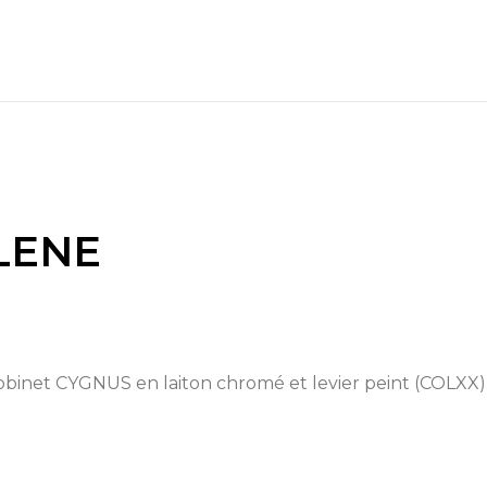
ELENE
Switch The Language
obinet CYGNUS en laiton chromé et levier peint (COLXX)
Italiano
English
Français