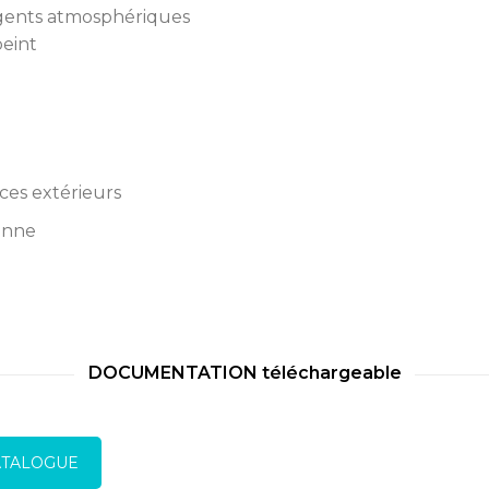
agents atmosphériques
peint
aces extérieurs
ienne
DOCUMENTATION téléchargeable
ATALOGUE