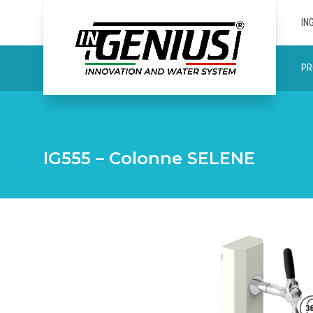
IN
PR
IG555 – Colonne SELENE