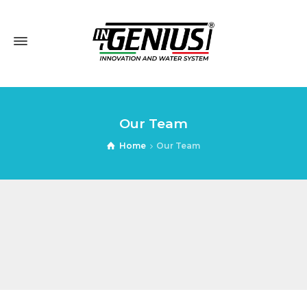
Our Team
Home
Our Team